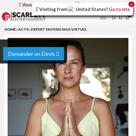
Vous parcourez la version
France
du site.
x
Visiting from
United States
?
Go to site
0
Toggle
navigation
HOME
::
ACTS
::
EXPERT EN FENG SHUI VIRTUEL
Demander un Devis