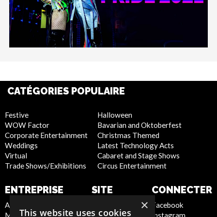
CATÉGORIES POPULAIRE
Festive
Halloween
WOW Factor
Bavarian and Oktoberfest
Corporate Entertainment
Christmas Themed
Weddings
Latest Technology Acts
Virtual
Cabaret and Stage Shows
Trade Shows/Exhibitions
Circus Entertainment
ENTREPRISE
SITE
CONNECTER
INTERNET
×
About Us
Facebook
This website uses cookies
Meet the Team
Instagram
Privacy Policy