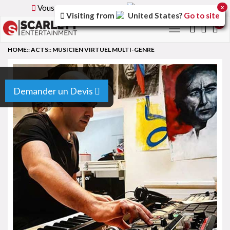
Vous parcourez la version
France
du site.
x
Visiting from
United States
?
Go to site
0
Toggle
navigation
HOME
::
ACTS
::
MUSICIEN VIRTUEL MULTI-GENRE
Demander un Devis