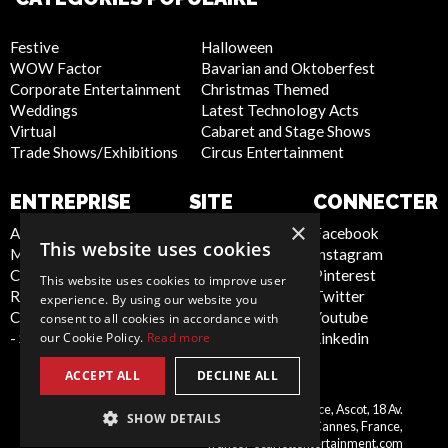
Festive
Halloween
WOW Factor
Bavarian and Oktoberfest
Corporate Entertainment
Christmas Themed
Weddings
Latest Technology Acts
Virtual
Cabaret and Stage Shows
Trade Shows/Exhibitions
Circus Entertainment
ENTREPRISE
SITE
CONNECTER
INTERNET
×
About Us
Facebook
This website uses cookies
Meet the Team
Instagram
Privacy Policy
Contact Us
Pinterest
Cookie Policy
This website uses cookies to improve user
Report Abuse
Twitter
Artist Sign Up
experience. By using our website you
Compliance Statement
Youtube
Terms and
consent to all cookies in accordance with
- Seafarers
Linkedin
our Cookie Policy.
Read more
Conditions
Sitemap
ACCEPT ALL
DECLINE ALL
Scarlett Entertainment France, Ascot, 18 Av.
SHOW DETAILS
France
Montrose, 06400 Cannes, France,
france@scarlettentertainment.com