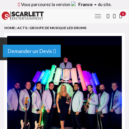
Vous parcourez la version
France
du site.
0
Toggle
navigation
HOME
::
ACTS
::
GROUPE DE MUSIQUE LED DRUMS
Demander un Devis