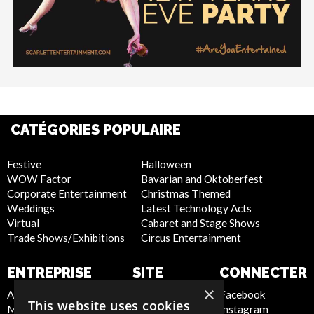
CATÉGORIES POPULAIRE
Festive
Halloween
WOW Factor
Bavarian and Oktoberfest
Corporate Entertainment
Christmas Themed
Weddings
Latest Technology Acts
Virtual
Cabaret and Stage Shows
Trade Shows/Exhibitions
Circus Entertainment
ENTREPRISE
SITE
CONNECTER
INTERNET
×
About Us
Facebook
This website uses cookies
Meet the Team
Instagram
Privacy Policy