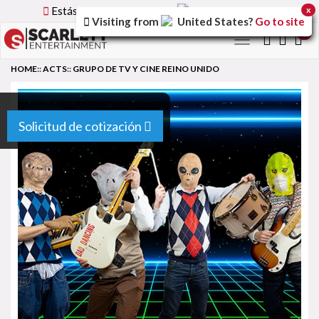
Estás utilizando la versión
Spain
del sitio.
x
Visiting from
United States
?
Go to site
0
Toggle
navigation
HOME
::
ACTS
::
GRUPO DE TV Y CINE REINO UNIDO
Solicitud de cotización