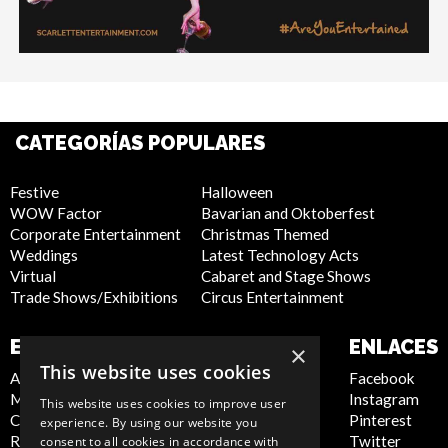
CATEGORÍAS POPULARES
Festive
Halloween
WOW Factor
Bavarian and Oktoberfest
Corporate Entertainment
Christmas Themed
Weddings
Latest Technology Acts
Virtual
Cabaret and Stage Shows
Trade Shows/Exhibitions
Circus Entertainment
EMPRESA
SITIO WEB
ENLACES
×
This website uses cookies
About Us
Privacy Policy
Facebook
Meet the Team
Cookie Policy
Instagram
This website uses cookies to improve user
Contact Us
Artist Sign Up
Pinterest
experience. By using our website you
Report Abuse
Terms and
Twitter
consent to all cookies in accordance with