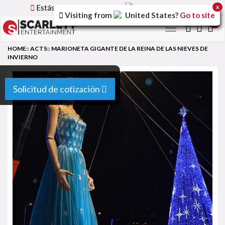
Estás utilizando la versión
Spain
del sitio.
x
Visiting from
United States
?
Go to site
0
Toggle
navigation
HOME
::
ACTS
::
MARIONETA GIGANTE DE LA REINA DE LAS NIEVES DE
INVIERNO
Solicitud de cotización