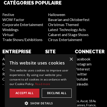
CATÉGORIES POPULAIRE
Festive
Halloween
WOW Factor
Bavarian and Oktoberfest
Corporate Entertainment
Christmas Themed
Weddings
Latest Technology Acts
Virtual
Cabaret and Stage Shows
Trade Shows/Exhibitions
Circus Entertainment
ENTREPRISE
SITE
CONNECTER
INTERNET
×
About Us
Facebook
This website uses cookies
Meet the Team
Instagram
Privacy Policy
Contact Us
Pinterest
Cookie Policy
This website uses cookies to improve user
Report Abuse
Twitter
Artist Sign Up
experience. By using our website you
Compliance Statement
Youtube
Terms and
consent to all cookies in accordance with
- Seafarers
Linkedin
our Cookie Policy.
Read more
Conditions
Sitemap
ACCEPT ALL
DECLINE ALL
Scarlett Entertainment France, Ascot, 18 Av.
SHOW DETAILS
France
Montrose, 06400 Cannes, France,