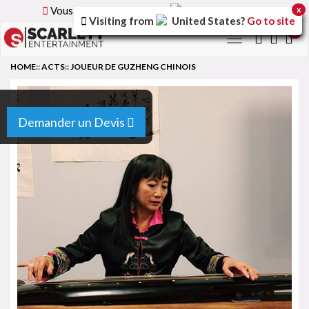
Vous parcourez la version
France
du site.
x
Visiting from
United States
?
Go to site
0
Toggle
navigation
HOME
::
ACTS
::
JOUEUR DE GUZHENG CHINOIS
Demander un Devis