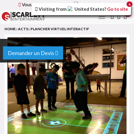
Vous parcourez la version
France
du site.
x
Visiting from
United States
?
Go to site
0
Toggle
navigation
HOME
::
ACTS
::
PLANCHER VIRTUEL INTERACTIF
Demander un Devis