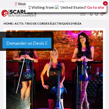
Vous parcourez la version
France
du site.
x
Visiting from
United States
?
Go to site
0
Toggle
navigation
HOME
::
ACTS
::
TRIO DE CORDES ÉLECTRIQUES D'IBIZA
Demander un Devis