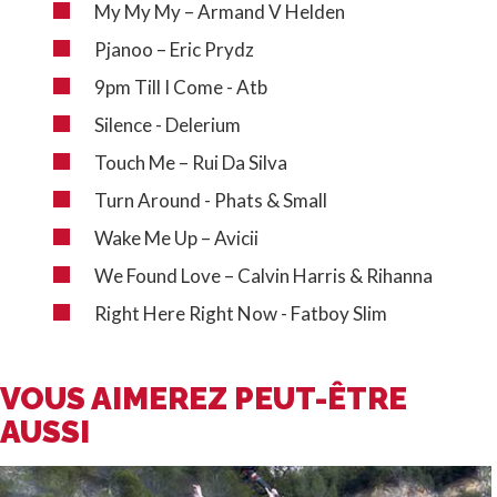
My My My – Armand V Helden
Pjanoo – Eric Prydz
9pm Till I Come - Atb
Silence - Delerium
Touch Me – Rui Da Silva
Turn Around - Phats & Small
Wake Me Up – Avicii
We Found Love – Calvin Harris & Rihanna
Right Here Right Now - Fatboy Slim
VOUS AIMEREZ PEUT-ÊTRE
AUSSI