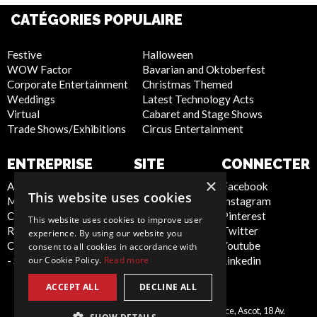
CATÉGORIES POPULAIRE
Festive
Halloween
WOW Factor
Bavarian and Oktoberfest
Corporate Entertainment
Christmas Themed
Weddings
Latest Technology Acts
Virtual
Cabaret and Stage Shows
Trade Shows/Exhibitions
Circus Entertainment
ENTREPRISE
SITE
CONNECTER
INTERNET
×
About Us
Facebook
This website uses cookies
Meet the Team
Instagram
Privacy Policy
Contact Us
Pinterest
Cookie Policy
This website uses cookies to improve user
Report Abuse
Twitter
Artist Sign Up
experience. By using our website you
Compliance Statement
Youtube
Terms and
consent to all cookies in accordance with
our Cookie Policy.
Read more
- Seafarers
Linkedin
Conditions
Sitemap
ACCEPT ALL
DECLINE ALL
Scarlett Entertainment France, Ascot, 18 Av.