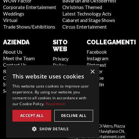
WOW Factor
Bavarian and Oktoberfest
Corporate Entertainment
Christmas Themed
Weddings
Latest Technology Acts
Virtual
Cabaret and Stage Shows
Trade Shows/Exhibitions
Circus Entertainment
AZIENDA
SITO
COLLEGAMENTI
WEB
About Us
Facebook
Meet the Team
Instagram
Privacy
Contact Us
Pinterest
Policy
×
Report Abuse
Twitter
Cookie
This website uses cookies
Compliance
Youtube
Policy
Statement -
Linkedin
Artist Sign
This website uses cookies to improve user
Seafarers
Up
experience. By using our website you
Terms and
consent to all cookies in accordance with
our Cookie Policy.
Read more
Conditions
Sitemap
ACCEPT ALL
DECLINE ALL
Italy
Scarlett Entertainment Italy, Palazzo Di Vetro, Piazza
SHOW DETAILS
Schiaparelli, 10, 12038 Savigliano CN,
italy@scarlettentertainment.com