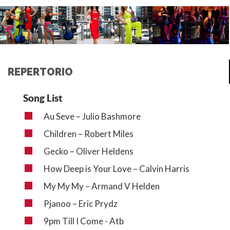
REPERTORIO
Song List
Au Seve – Julio Bashmore
Children – Robert Miles
Gecko – Oliver Heldens
How Deep is Your Love – Calvin Harris
My My My – Armand V Helden
Pjanoo – Eric Prydz
9pm Till I Come - Atb