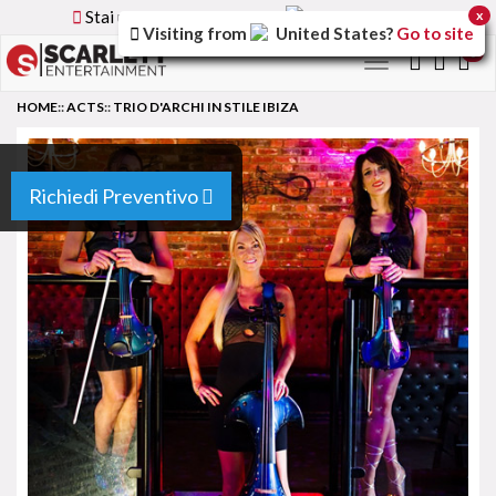
Stai utilizzando la versione
Italy
del sito
x
Visiting from
United States
?
Go to site
0
Toggle
navigation
HOME
::
ACTS
::
TRIO D'ARCHI IN STILE IBIZA
Richiedi Preventivo