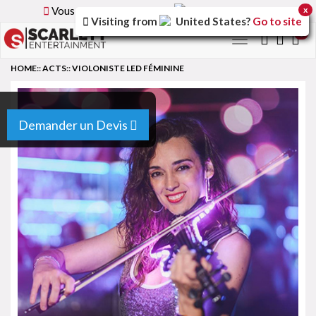
Vous parcourez la version
France
du site.
x
Visiting from
United States
?
Go to site
0
Toggle
navigation
HOME
::
ACTS
::
VIOLONISTE LED FÉMININE
Demander un Devis