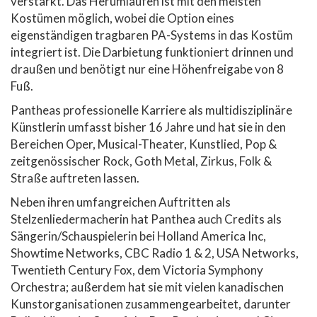
verstärkt. Das Herumlaufen ist mit den meisten
Kostümen möglich, wobei die Option eines
eigenständigen tragbaren PA-Systems in das Kostüm
integriert ist. Die Darbietung funktioniert drinnen und
draußen und benötigt nur eine Höhenfreigabe von 8
Fuß.
Pantheas professionelle Karriere als multidisziplinäre
Künstlerin umfasst bisher 16 Jahre und hat sie in den
Bereichen Oper, Musical-Theater, Kunstlied, Pop &
zeitgenössischer Rock, Goth Metal, Zirkus, Folk &
Straße auftreten lassen.
Neben ihren umfangreichen Auftritten als
Stelzenliedermacherin hat Panthea auch Credits als
Sängerin/Schauspielerin bei Holland America Inc,
Showtime Networks, CBC Radio 1 & 2, USA Networks,
Twentieth Century Fox, dem Victoria Symphony
Orchestra; außerdem hat sie mit vielen kanadischen
Kunstorganisationen zusammengearbeitet, darunter