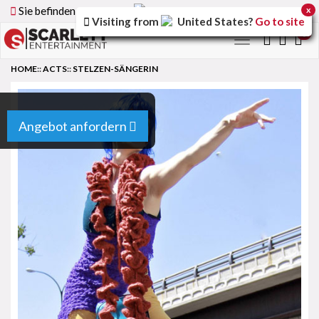
Sie befinden sich auf der
Germany
Version der Website
x
Visiting from
United States
?
Go to site
0
Toggle
navigation
HOME
::
ACTS
::
STELZEN-SÄNGERIN
Angebot anfordern