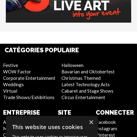
CATÉGORIES POPULAIRE
Festive
Halloween
WOW Factor
Bavarian and Oktoberfest
Corporate Entertainment
Christmas Themed
Weddings
Latest Technology Acts
Virtual
Cabaret and Stage Shows
Trade Shows/Exhibitions
Circus Entertainment
ENTREPRISE
SITE
CONNECTER
INTERNET
×
About Us
Facebook
This website uses cookies
Meet the Team
Instagram
Privacy Policy
Contact Us
Pinterest
Cookie Policy
This website uses cookies to improve user