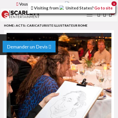
Vous parcourez la version
France
du site.
x
Visiting from
United States
?
Go to site
0
Toggle
navigation
HOME
::
ACTS
::
CARICATURISTE ILLUSTRATEUR ROME
Demander un Devis