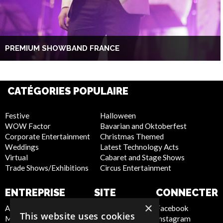
PREMIUM SHOWBAND FRANCE
CATÉGORIES POPULAIRE
Festive
Halloween
WOW Factor
Bavarian and Oktoberfest
Corporate Entertainment
Christmas Themed
Weddings
Latest Technology Acts
Virtual
Cabaret and Stage Shows
Trade Shows/Exhibitions
Circus Entertainment
ENTREPRISE
SITE
CONNECTER
INTERNET
×
About Us
Facebook
This website uses cookies
Meet the Team
Instagram
Privacy Policy