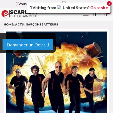
Vous parcourez la version
France
du site.
x
Visiting from
United States
?
Go to site
0
Toggle
navigation
HOME
::
ACTS
::
GARÇONS BATTEURS
Demander un Devis