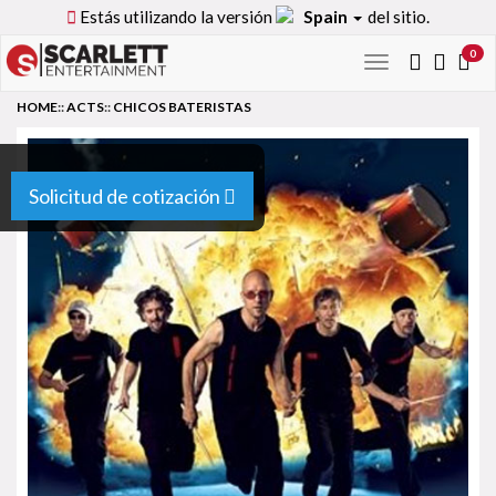
Estás utilizando la versión
Spain
del sitio.
0
Toggle
navigation
HOME
::
ACTS
::
CHICOS BATERISTAS
Solicitud de cotización