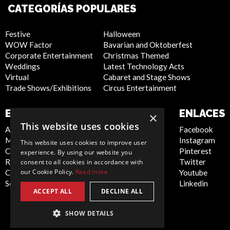
CATEGORÍAS POPULARES
Festive
Halloween
WOW Factor
Bavarian and Oktoberfest
Corporate Entertainment
Christmas Themed
Weddings
Latest Technology Acts
Virtual
Cabaret and Stage Shows
Trade Shows/Exhibitions
Circus Entertainment
EMPRESA
SITIO WEB
ENLACES
×
This website uses cookies
About Us
Privacy Policy
Facebook
Meet the Team
Cookie Policy
Instagram
This website uses cookies to improve user
Contact Us
Artist Sign Up
Pinterest
experience. By using our website you
Report Abuse
Terms and
Twitter
consent to all cookies in accordance with
our Cookie Policy.
Read more
Compliance Statement -
Conditions
Youtube
Seafarers
Sitemap
Linkedin
ACCEPT ALL
DECLINE ALL
SHOW DETAILS
Spain