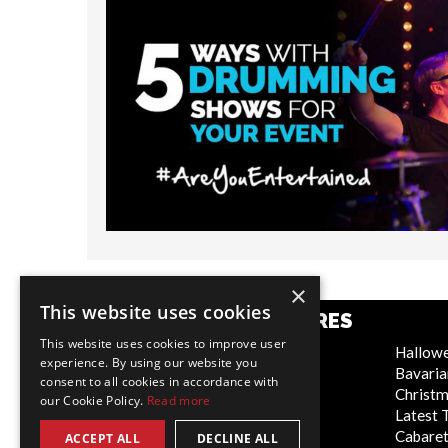
×
This website uses cookies
CATEGORÍAS POPULARES
This website uses cookies to improve user
Festive
Hallow
experience. By using our website you
WOW Factor
Bavaria
consent to all cookies in accordance with
Corporate Entertainment
Christ
our Cookie Policy.
Read more
Weddings
Latest 
Virtual
Cabaret
ACCEPT ALL
DECLINE ALL