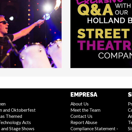
EMPRESA
S
een
About Us
Pr
n and Oktoberfest
Meet the Team
C
mas Themed
Contact Us
Ar
Technology Acts
Report Abuse
T
 and Stage Shows
Compliance Statement -
S