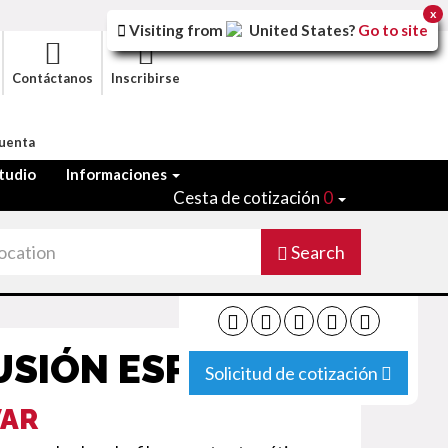
x
Visiting from
United States
?
Go to site
Contáctanos
Inscribirse
Cuenta
tudio
Informaciones
Cesta de cotización
0
Search
USIÓN ESPAÑA
Solicitud de cotización
VAR