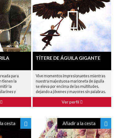
RILA
TÍTERE DE ÁGUILA GIGANTE
 creada para
Vive momentos impresionantes mientras
 tienen la
nuestra majestuosa marioneta de águila
mitir la
se eleva por encima de las multitudes,
ilarines y
dejando a jóvenes y mayores sin palabras.
Ver perfil
la cesta
Añadir a la cesta