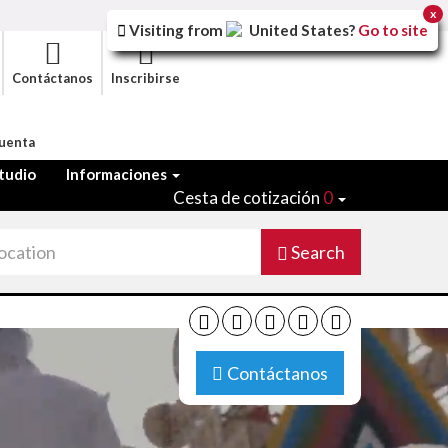
x
Visiting from
United States
?
Go to site
Contáctanos
Inscribirse
Cuenta
tudio
Informaciones
Cesta de cotización
0
Search
Contáctanos