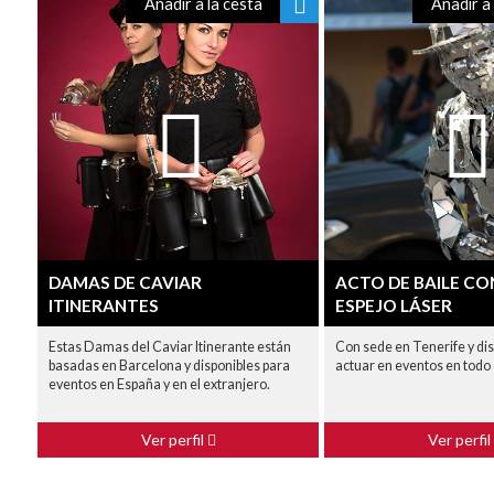
Añadir a la cesta
Añadir a 
DAMAS DE CAVIAR
ACTO DE BAILE CO
ITINERANTES
ESPEJO LÁSER
Estas Damas del Caviar Itinerante están
Con sede en Tenerife y dis
basadas en Barcelona y disponibles para
actuar en eventos en todo
eventos en España y en el extranjero.
Ver perfil
Ver perfil