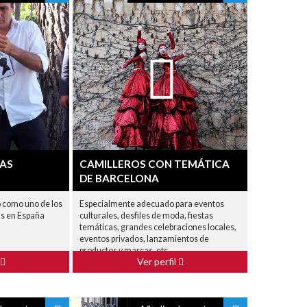
TAS
CAMILLEROS CON TEMÁTICA
DE BARCELONA
 como uno de los
Especialmente adecuado para eventos
as en España
culturales, desfiles de moda, fiestas
temáticas, grandes celebraciones locales,
eventos privados, lanzamientos de
productos y marcas, etc.
Ver perfil