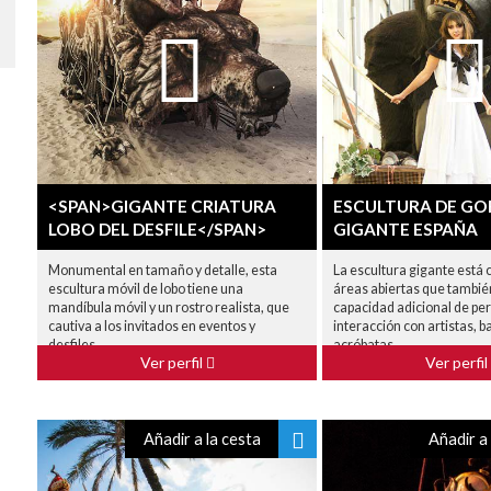
<SPAN>GIGANTE CRIATURA
ESCULTURA DE GO
LOBO DEL DESFILE</SPAN>
GIGANTE ESPAÑA
Monumental en tamaño y detalle, esta
La escultura gigante está
escultura móvil de lobo tiene una
áreas abiertas que también
mandíbula móvil y un rostro realista, que
capacidad adicional de per
cautiva a los invitados en eventos y
interacción con artistas, ba
desfiles.
acróbatas.
Ver perfil
Ver perfil
Añadir a la cesta
Añadir a 