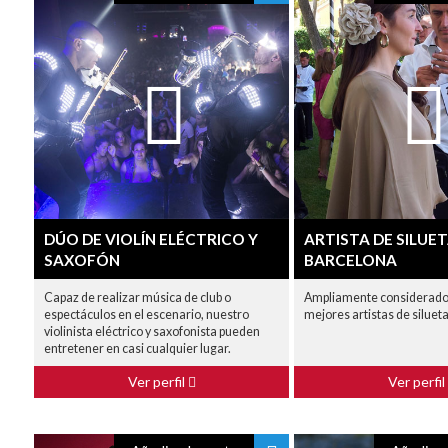
DÚO DE VIOLÍN ELÉCTRICO Y
ARTISTA DE SILUE
SAXOFÓN
BARCELONA
Capaz de realizar música de club o
Ampliamente considerado
espectáculos en el escenario, nuestro
mejores artistas de siluet
violinista eléctrico y saxofonista pueden
entretener en casi cualquier lugar.
Ver perfil
Ver perfil