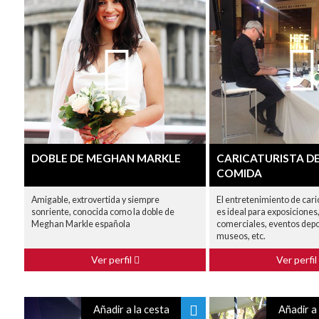
DOBLE DE MEGHAN MARKLE
CARICATURISTA DE
COMIDA
Amigable, extrovertida y siempre
El entretenimiento de cari
sonriente, conocida como la doble de
es ideal para exposiciones,
Meghan Markle española
comerciales, eventos depo
museos, etc.
Ver perfil
Ver perfil
Añadir a la cesta
Añadir a 