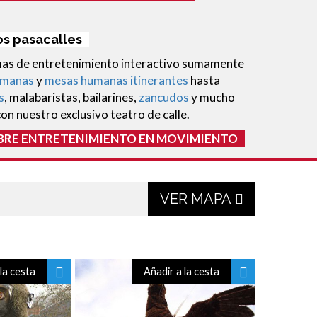
os pasacalles
rmas de entretenimiento interactivo sumamente
umanas
y
mesas humanas itinerantes
hasta
s
, malabaristas, bailarines,
zancudos
y mucho
on nuestro exclusivo teatro de calle.
BRE ENTRETENIMIENTO EN MOVIMIENTO
VER MAPA
la cesta
Añadir a la cesta