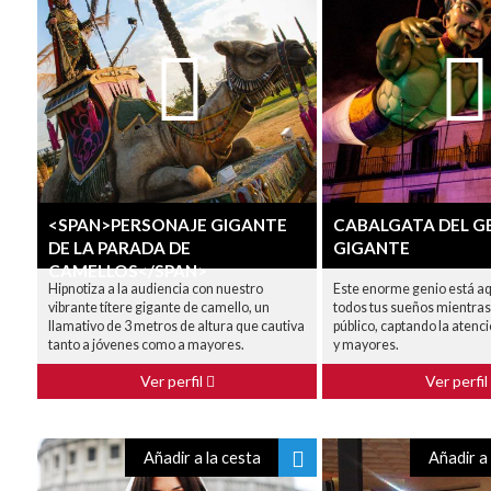
<SPAN>PERSONAJE GIGANTE
CABALGATA DEL G
DE LA PARADA DE
GIGANTE
CAMELLOS</SPAN>
Hipnotiza a la audiencia con nuestro
Este enorme genio está aq
vibrante títere gigante de camello, un
todos tus sueños mientras
llamativo de 3 metros de altura que cautiva
público, captando la aten
tanto a jóvenes como a mayores.
y mayores.
Ver perfil
Ver perfil
Añadir a la cesta
Añadir a 