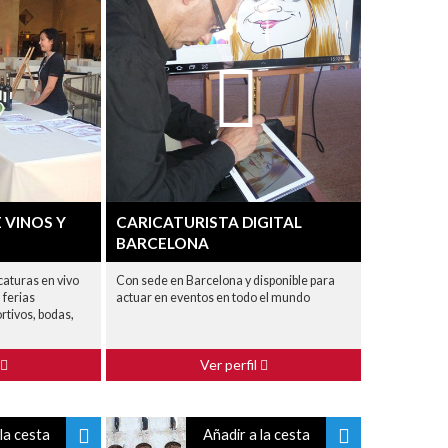
 VINOS Y
CARICATURISTA DIGITAL
BARCELONA
caturas en vivo
Con sede en Barcelona y disponible para
 ferias
actuar en eventos en todo el mundo
rtivos, bodas,
Ver perfil
la cesta
Añadir a la cesta