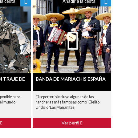
la cesta
Añadir a la cesta
N TRAJE DE
BANDA DE MARIACHIS ESPAÑA
ponible para
El repertorio incluye algunas de las
 el mundo
rancheras más famosas como 'Cielito
Lindo' o 'Las Mañanitas'
Ver perfil