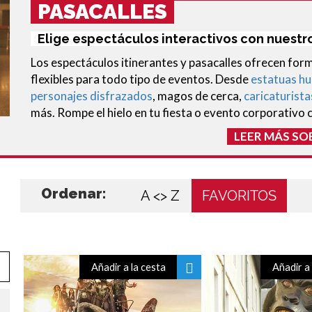
PASACALLES
Elige espectáculos interactivos con nuestr
Los espectáculos itinerantes y pasacalles ofrecen fo
flexibles para todo tipo de eventos. Desde
estatuas h
personajes disfrazados
, magos de cerca,
caricaturista
más. Rompe el hielo en tu fiesta o evento corporativo c
LEER MÁS SO
Ordenar:
A <> Z
FAVORITOS
Añadir a la cesta
Añadir a 