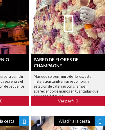
ENIO
PARED DE FLORES DE
CHAMPAGNE
uí para cumplir
Más que solo un muro de flores, esta
 pasea entre el
instalación también sirve como una
ción de pequeños
estación de catering con champán
apareciendo de manos enguantadas que
emergen del muro.
Ver perfil
la cesta
Añadir a la cesta