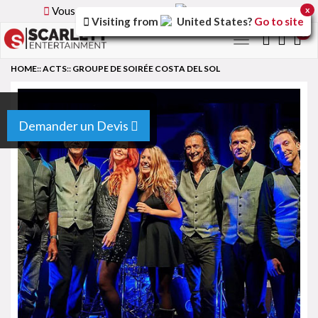
Vous parcourez la version
France
du site.
x
Visiting from
United States
?
Go to site
0
Toggle
navigation
HOME
::
ACTS
::
GROUPE DE SOIRÉE COSTA DEL SOL
Demander un Devis