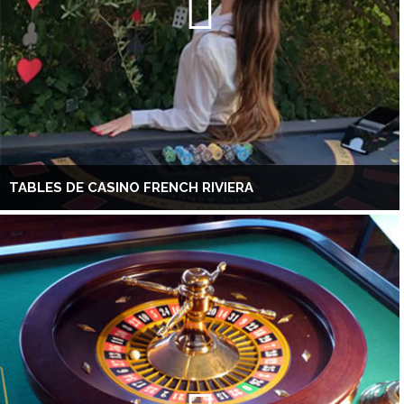
TABLES DE CASINO FRENCH RIVIERA