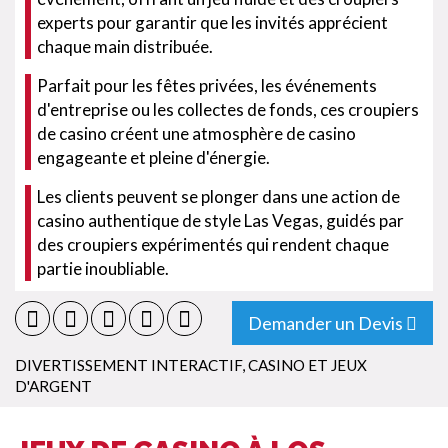
experts pour garantir que les invités apprécient
chaque main distribuée.
Parfait pour les fêtes privées, les événements
d'entreprise ou les collectes de fonds, ces croupiers
de casino créent une atmosphère de casino
engageante et pleine d'énergie.
Les clients peuvent se plonger dans une action de
casino authentique de style Las Vegas, guidés par
des croupiers expérimentés qui rendent chaque
partie inoubliable.
Demander un Devis
DIVERTISSEMENT INTERACTIF
,
CASINO ET JEUX
D'ARGENT