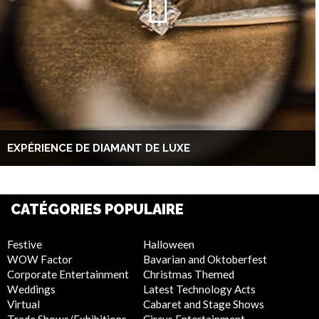
EXPÉRIENCE DE DIAMANT DE LUXE
CATÉGORIES POPULAIRE
Festive
Halloween
WOW Factor
Bavarian and Oktoberfest
Corporate Entertainment
Christmas Themed
Weddings
Latest Technology Acts
Virtual
Cabaret and Stage Shows