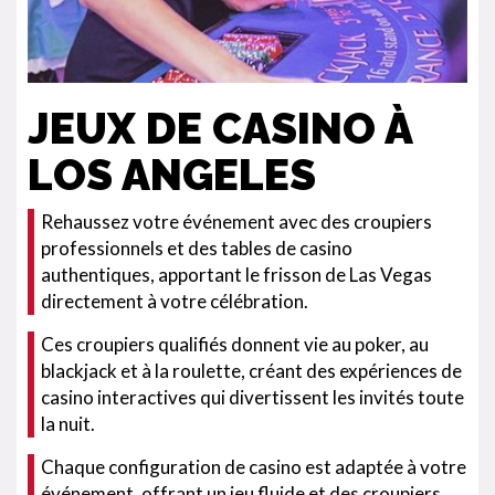
JEUX DE CASINO À
LOS ANGELES
Rehaussez votre événement avec des croupiers
professionnels et des tables de casino
authentiques, apportant le frisson de Las Vegas
directement à votre célébration.
Ces croupiers qualifiés donnent vie au poker, au
blackjack et à la roulette, créant des expériences de
casino interactives qui divertissent les invités toute
la nuit.
Chaque configuration de casino est adaptée à votre
événement, offrant un jeu fluide et des croupiers