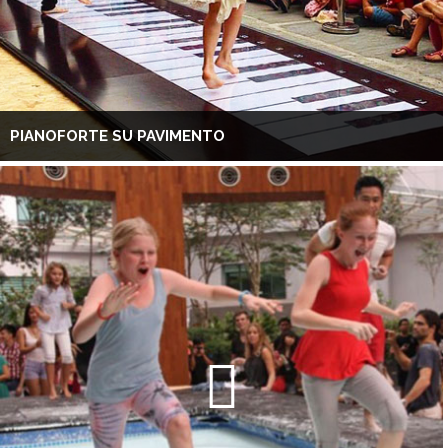
PIANOFORTE SU PAVIMENTO