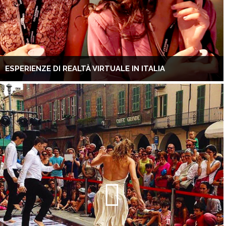
ESPERIENZE DI REALTÀ VIRTUALE IN ITALIA