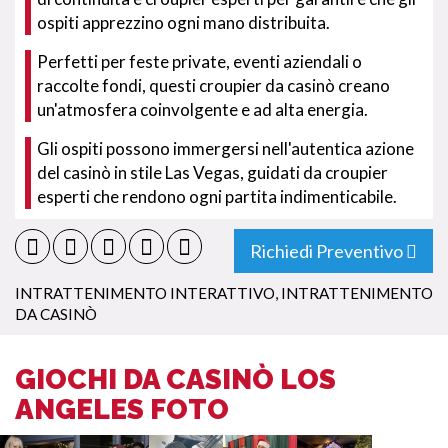
ospiti apprezzino ogni mano distribuita.
Perfetti per feste private, eventi aziendali o
raccolte fondi, questi croupier da casinò creano
un'atmosfera coinvolgente e ad alta energia.
Gli ospiti possono immergersi nell'autentica azione
del casinò in stile Las Vegas, guidati da croupier
esperti che rendono ogni partita indimenticabile.
Richiedi Preventivo
INTRATTENIMENTO INTERATTIVO
,
INTRATTENIMENTO
DA CASINÒ
GIOCHI DA CASINÒ LOS
ANGELES FOTO