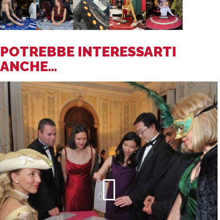
POTREBBE INTERESSARTI
ANCHE...