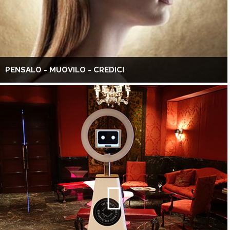
PENSALO - MUOVILO - CREDICI