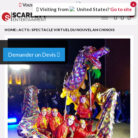
Vous parcourez la version
France
du site.
x
Visiting from
United States
?
Go to site
0
Toggle
navigation
HOME
::
ACTS
::
SPECTACLE VIRTUEL DU NOUVEL AN CHINOIS
Demander un Devis