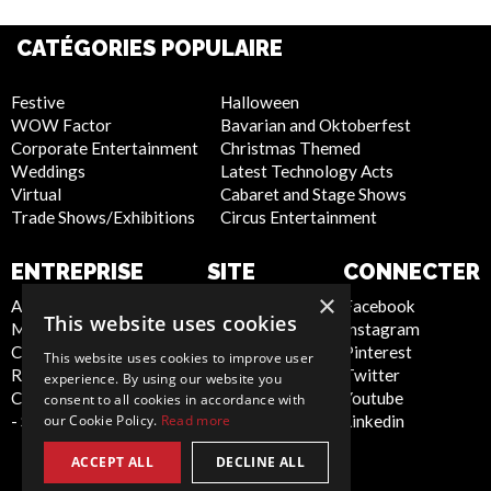
CATÉGORIES POPULAIRE
Festive
Halloween
WOW Factor
Bavarian and Oktoberfest
Corporate Entertainment
Christmas Themed
Weddings
Latest Technology Acts
Virtual
Cabaret and Stage Shows
Trade Shows/Exhibitions
Circus Entertainment
ENTREPRISE
SITE
CONNECTER
INTERNET
×
About Us
Facebook
This website uses cookies
Meet the Team
Instagram
Privacy Policy
Contact Us
Pinterest
Cookie Policy
This website uses cookies to improve user
Report Abuse
Twitter
Artist Sign Up
experience. By using our website you
Compliance Statement
Youtube
Terms and
consent to all cookies in accordance with
our Cookie Policy.
Read more
- Seafarers
Linkedin
Conditions
Sitemap
ACCEPT ALL
DECLINE ALL