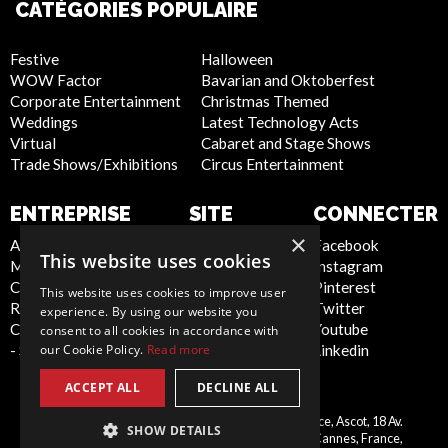
CATÉGORIES POPULAIRE
Festive
Halloween
WOW Factor
Bavarian and Oktoberfest
Corporate Entertainment
Christmas Themed
Weddings
Latest Technology Acts
Virtual
Cabaret and Stage Shows
Trade Shows/Exhibitions
Circus Entertainment
ENTREPRISE
SITE
CONNECTER
INTERNET
×
About Us
Facebook
This website uses cookies
Meet the Team
Instagram
Privacy Policy
Contact Us
Pinterest
Cookie Policy
This website uses cookies to improve user
Report Abuse
Twitter
Artist Sign Up
experience. By using our website you
Compliance Statement
Youtube
Terms and
consent to all cookies in accordance with
our Cookie Policy.
Read more
- Seafarers
Linkedin
Conditions
Sitemap
ACCEPT ALL
DECLINE ALL
Scarlett Entertainment France, Ascot, 18 Av.
SHOW DETAILS
France
Montrose, 06400 Cannes, France,