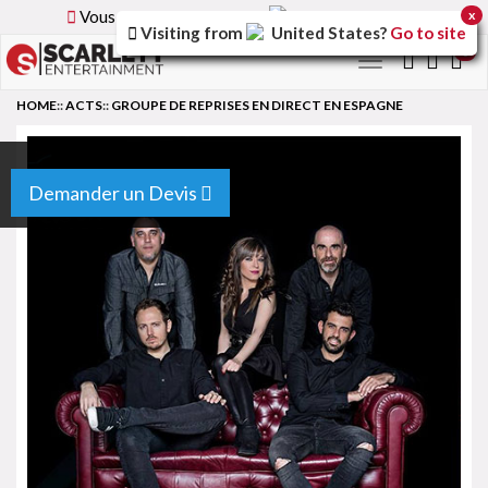
Vous parcourez la version
France
du site.
x
Visiting from
United States
?
Go to site
0
Toggle
navigation
HOME
::
ACTS
::
GROUPE DE REPRISES EN DIRECT EN ESPAGNE
Demander un Devis