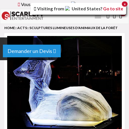
Vous parcourez la version
France
du site.
x
Visiting from
United States
?
Go to site
0
Toggle
navigation
HOME
::
ACTS
::
SCULPTURES LUMINEUSES D'ANIMAUX DE LA FORÊT
Demander un Devis