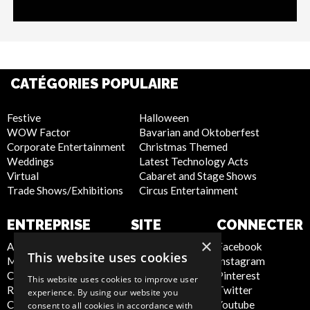
CATÉGORIES POPULAIRE
Festive
Halloween
WOW Factor
Bavarian and Oktoberfest
Corporate Entertainment
Christmas Themed
Weddings
Latest Technology Acts
Virtual
Cabaret and Stage Shows
Trade Shows/Exhibitions
Circus Entertainment
ENTREPRISE
SITE
CONNECTER
INTERNET
×
About Us
Facebook
This website uses cookies
Meet the Team
Instagram
Privacy Policy
Contact Us
Pinterest
Cookie Policy
This website uses cookies to improve user
Report Abuse
Twitter
Artist Sign Up
experience. By using our website you
Compliance Statement
Youtube
Terms and
consent to all cookies in accordance with