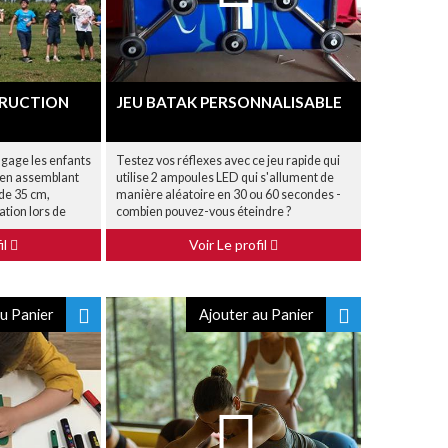
TRUCTION
JEU BATAK PERSONNALISABLE
ngage les enfants
Testez vos réflexes avec ce jeu rapide qui
e en assemblant
utilise 2 ampoules LED qui s'allument de
 de 35 cm,
manière aléatoire en 30 ou 60 secondes -
nation lors de
combien pouvez-vous éteindre ?
il
Voir Le profil
u Panier
Ajouter au Panier