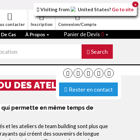
x
Visiting from
United States
?
Go to site
us contacter
Inscription
Connexion/Compte
Panier de Devis
0
 De Cas
À Propos
Search
OU DES ATELIERS DE
Rester en contact
le qui permette en même temps de
s et les ateliers de team building sont plus que
rayants qui créent des souvenirs de longue