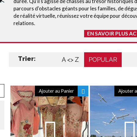
durée. Qu'il s'agisse de chasses au trésor historiques 
parcours d'obstacles géants pour les familles, de dégu
de réalité virtuelle, réunissez votre équipe pour déco
relations.
EN SAVOIR PLUS AC
Trier:
A <> Z
POPULAR
Ajouter au Panier
Ajouter a