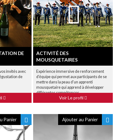
TATION DE
ACTIVITÉ DES
MOUSQUETAIRES
 vos invités avec
Expérience immersive de renforcement
Dégustation de
d'équipe qui permet aux participants de se
mettre dans la peau d'un apprenti
mousquetaire qui apprend à développer
différentes compétences.
il
Voir Le profil
u Panier
Ajouter au Panier