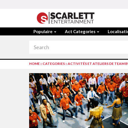
Populaire
Act Categories
Localisat
HOME
::
CATEGORIES
::
ACTIVITÉS ET ATELIERS DE TEAM 