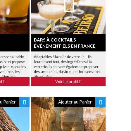
BARS À COCKTAILS
ÉVÉNEMENTIELS EN FRANCE
personnalisable
Adaptables à la taille de votre lieu, ils
asion et propose
fournissent tout, des ingrédients à la
ptivante pour les
verrerie. Ils peuvent également proposer
ventions, les
des smoothies, du vin et des boissons non
 bien plus
alcoolisées.
il
Voir Le profil
u Panier
Ajouter au Panier