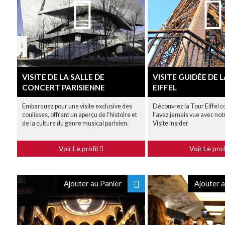
VISITE DE LA SALLE DE
VISITE GUIDÉE DE 
CONCERT PARISIENNE
EIFFEL
Embarquez pour une visite exclusive des
Découvrez la Tour Eiffel
coulisses, offrant un aperçu de l'histoire et
l'avez jamais vue avec not
de la culture du genre musical parisien.
Visite Insider
Voir Le profil
Voir Le prof
Ajouter au Panier
Ajouter a