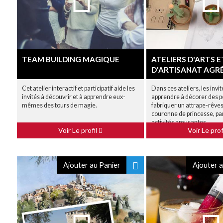
TEAM BUILDING MAGIQUE
ATELIERS D'ARTS E
D'ARTISANAT AGR
Cet atelier interactif et participatif aide les
Dans ces ateliers, les invi
invités à découvrir et à apprendre eux-
apprendre à décorer des p
mêmes des tours de magie.
fabriquer un attrape-rêves
couronne de princesse, pa
activités amusantes.
Voir Le profil
Voir Le prof
Ajouter au Panier
Ajouter a