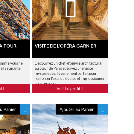
LA TOUR
VISITE DE L'OPÉRA GARNIER
 comme vous ne
Découvrez un chef-d'œuvre architectural
re fascinante
au cœur de Paris et suivez une visite
mystérieuse, l'événement parfait pour
renforcer l'esprit d'équipe et impressionner
votre groupe.
il
Voir Le profil
u Panier
Ajouter au Panier