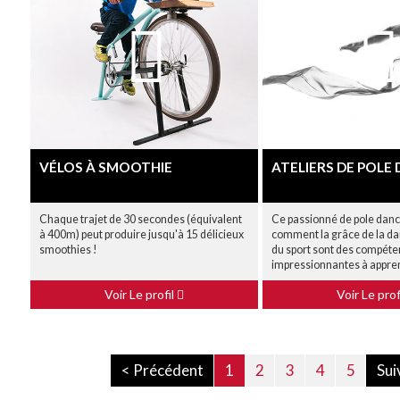
VÉLOS À SMOOTHIE
ATELIERS DE POLE
Chaque trajet de 30 secondes (équivalent
Ce passionné de pole dan
à 400m) peut produire jusqu'à 15 délicieux
comment la grâce de la dan
smoothies !
du sport sont des compét
impressionnantes à appre
Voir Le profil
Voir Le prof
< Précédent
1
2
3
4
5
Sui