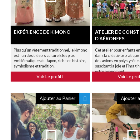
EXPÉRIENCE DE KIMONO
ATELIER DE CONS
D'AÉRONEFS
Plus qu'un vêtement traditionnel, le kimono
Cet atelier pour enfants e
est l'un des trésors culturels les plus
dans la créativité pratiqu
emblématiques du Japon, riche en histoire,
des avions en polystyrène
symbolisme et tradition.
suscitant la joie et l'imagi
votre événement.
Voir Le profil
Voir Le prof
Ajouter au Panier
Ajouter a