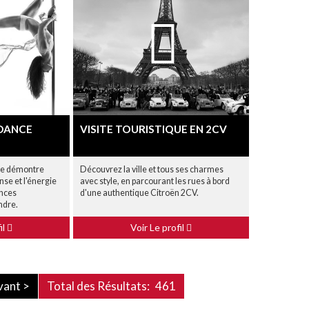
 DANCE
VISITE TOURISTIQUE EN 2CV
ce démontre
Découvrez la ville et tous ses charmes
se et l'énergie
avec style, en parcourant les rues à bord
ences
d'une authentique Citroën 2CV.
ndre.
il
Voir Le profil
vant >
Total des Résultats:
461