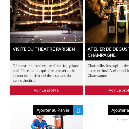
VISITE DU THÉÂTRE PARISIEN
ATELIER DE DÉGUS
CHAMPAGNE
Découvrez l'architecture distincte, typique
Chatouillez les papilles de
du théâtre italien, qui offre une véritable
notre exclusif Atelier de 
saveur de l'histoire et de la culture du
Champagne
genre théâtral.
Voir Le profil
Voir Le prof
Ajouter au Panier
Ajouter a