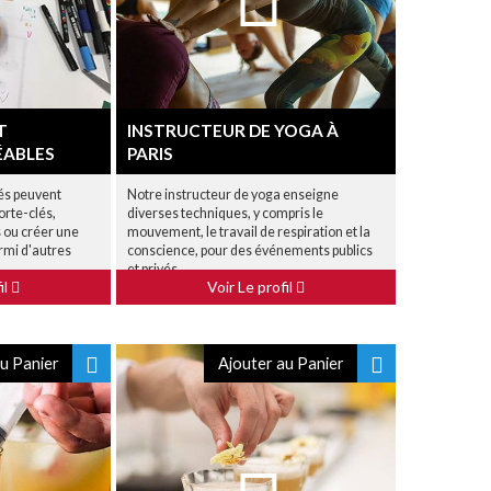
T
INSTRUCTEUR DE YOGA À
ÉABLES
PARIS
tés peuvent
Notre instructeur de yoga enseigne
orte-clés,
diverses techniques, y compris le
 ou créer une
mouvement, le travail de respiration et la
rmi d'autres
conscience, pour des événements publics
et privés.
il
Voir Le profil
u Panier
Ajouter au Panier