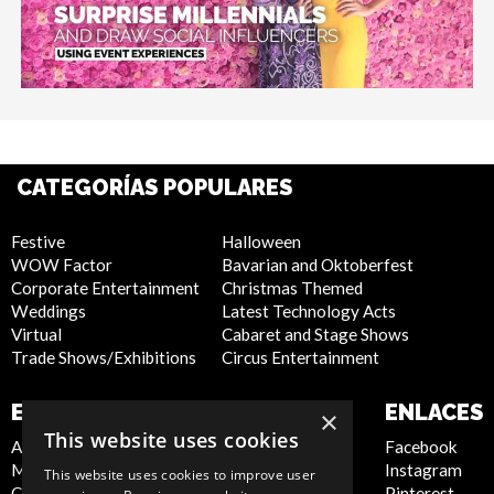
CATEGORÍAS POPULARES
Festive
Halloween
WOW Factor
Bavarian and Oktoberfest
Corporate Entertainment
Christmas Themed
Weddings
Latest Technology Acts
Virtual
Cabaret and Stage Shows
Trade Shows/Exhibitions
Circus Entertainment
EMPRESA
SITIO WEB
ENLACES
×
This website uses cookies
About Us
Privacy Policy
Facebook
Meet the Team
Cookie Policy
Instagram
This website uses cookies to improve user
Contact Us
Artist Sign Up
Pinterest