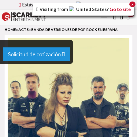
Estás utilizando la versión
Spain
del sitio.
x
Visiting from
United States
?
Go to site
0
Toggle
navigation
HOME
::
ACTS
::
BANDA DE VERSIONES DE POP ROCK EN ESPAÑA
Solicitud de cotización