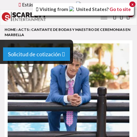
Estás utilizando la versión
Spain
del sitio.
x
Visiting from
United States
?
Go to site
0
Toggle
navigation
HOME
::
ACTS
::
CANTANTE DE BODAS Y MAESTRO DE CEREMONIAS EN
MARBELLA
Solicitud de cotización