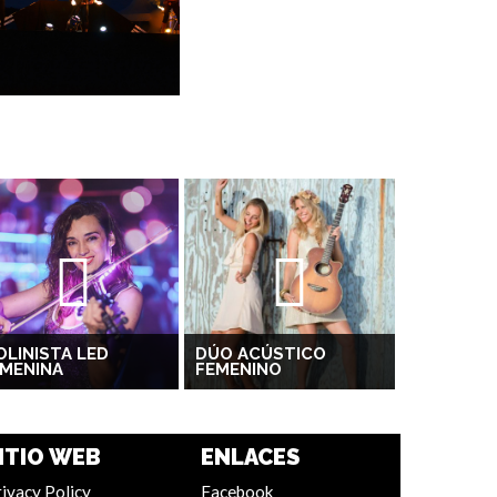
OLINISTA LED
DÚO ACÚSTICO
MENINA
FEMENINO
ITIO WEB
ENLACES
ivacy Policy
Facebook