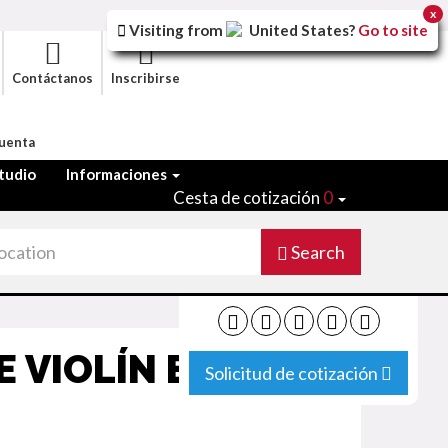
x
Visiting from
United States
?
Go to site
Contáctanos
Inscribirse
Cuenta
tudio
Informaciones
Cesta de cotización
0
Search
 VIOLÍN EN
Solicitud de cotización