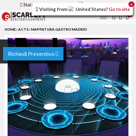
Stai utilizzando la versione
Italy
del sito
x
Visiting from
United States
?
Go to site
0
Toggle
navigation
HOME
::
ACTS
::
MAPPATURA GASTRO MADRID
Richiedi Preventivo