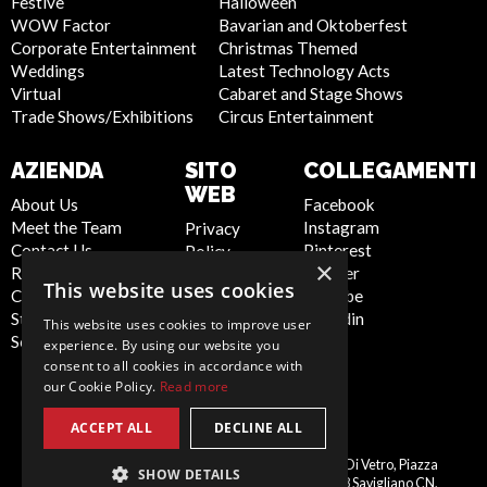
Festive
Halloween
WOW Factor
Bavarian and Oktoberfest
Corporate Entertainment
Christmas Themed
Weddings
Latest Technology Acts
Virtual
Cabaret and Stage Shows
Trade Shows/Exhibitions
Circus Entertainment
AZIENDA
SITO
COLLEGAMENTI
WEB
About Us
Facebook
Meet the Team
Instagram
Privacy
Contact Us
Pinterest
Policy
×
Report Abuse
Twitter
Cookie
This website uses cookies
Compliance
Youtube
Policy
Statement -
Linkedin
Artist Sign
This website uses cookies to improve user
Seafarers
Up
experience. By using our website you
Terms and
consent to all cookies in accordance with
our Cookie Policy.
Read more
Conditions
Sitemap
ACCEPT ALL
DECLINE ALL
Italy
Scarlett Entertainment Italy, Palazzo Di Vetro, Piazza
SHOW DETAILS
Schiaparelli, 10, 12038 Savigliano CN,