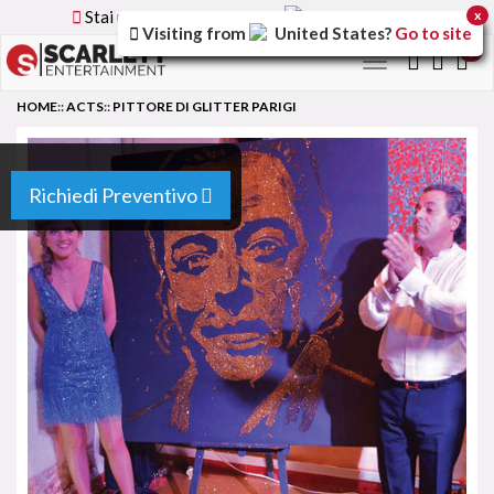
Stai utilizzando la versione
Italy
del sito
x
Visiting from
United States
?
Go to site
0
Toggle
navigation
HOME
::
ACTS
::
PITTORE DI GLITTER PARIGI
Richiedi Preventivo