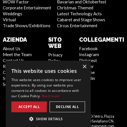
WOW Factor
Bavarian and Oktoberfest
Corporate Entertainment
Christmas Themed
Weddings
Latest Technology Acts
Virtual
Cabaret and Stage Shows
Trade Shows/Exhibitions
Circus Entertainment
AZIENDA
SITO
COLLEGAMENTI
WEB
About Us
Facebook
Meet the Team
Instagram
Privacy
Contact Us
Pinterest
Policy
×
Report Abuse
Twitter
Cookie
This website uses cookies
Compliance
Youtube
Policy
Statement -
Linkedin
Artist Sign
This website uses cookies to improve user
Seafarers
Up
experience. By using our website you
Terms and
consent to all cookies in accordance with
our Cookie Policy.
Read more
Conditions
Sitemap
ACCEPT ALL
DECLINE ALL
Italy
Scarlett Entertainment Italy, Palazzo Di Vetro, Piazza
SHOW DETAILS
Schiaparelli, 10, 12038 Savigliano CN,
italy@scarlettentertainment.com