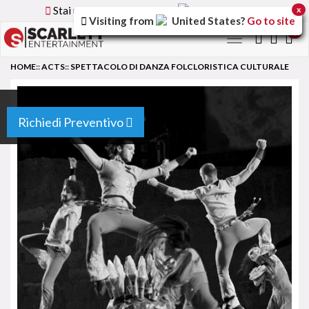
Stai utilizzando la versione
Italy
del sito
x
Visiting from
United States
?
Go to site
0
Toggle
navigation
HOME
::
ACTS
::
SPETTACOLO DI DANZA FOLCLORISTICA CULTURALE
Richiedi Preventivo