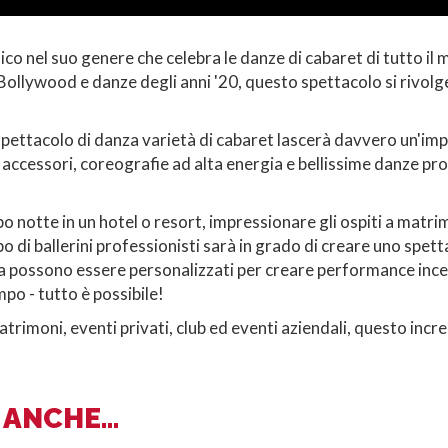
ico nel suo genere che celebra le danze di cabaret di tutto i
ollywood e danze degli anni '20, questo spettacolo si rivolg
spettacolo di danza varietà di cabaret lascerà davvero un'imp
i accessori, coreografie ad alta energia e bellissime danze pro
po notte in un hotel o resort, impressionare gli ospiti a matr
di ballerini professionisti sarà in grado di creare uno spett
danza possono essere personalizzati per creare performance inc
po - tutto è possibile!
atrimoni, eventi privati, club ed eventi aziendali, questo inc
ANCHE...