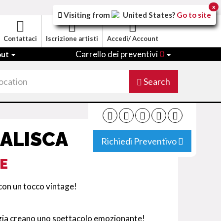
x
Visiting from
United States
?
Go to site
Contattaci
Iscrizione artisti
Accedi/ Account
Carrello dei preventivi
0
out
Search
ALISCA
Richiedi Preventivo
E
 con un tocco vintage!
rgia creano uno spettacolo emozionante!