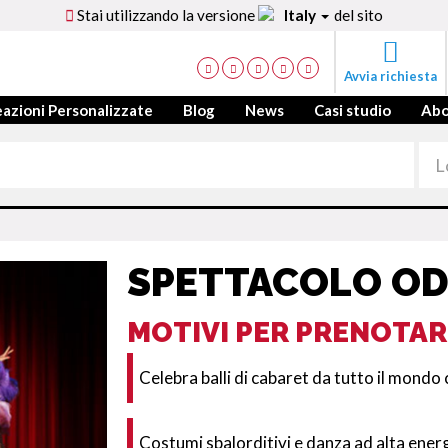
Stai utilizzando la versione
Italy
del sito
Avvia richiesta
azioni Personalizzate
Blog
News
Casi studio
Ab
SPETTACOLO OD
MOTIVI PER PRENOTAR
Celebra balli di cabaret da tutto il mondo
Costumi sbalorditivi e danza ad alta ene