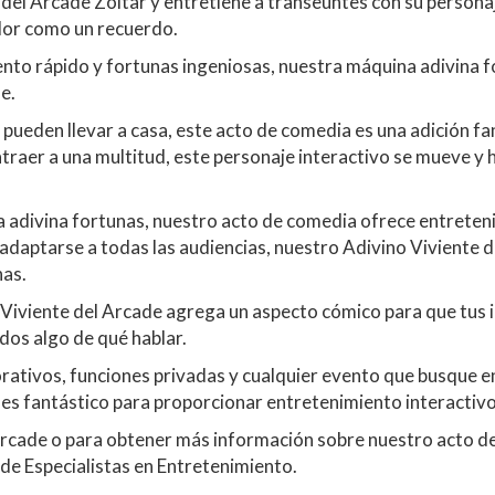
 del Arcade Zoltar y entretiene a transeúntes con su person
dor como un recuerdo.
to rápido y fortunas ingeniosas, nuestra máquina adivina for
e.
pueden llevar a casa, este acto de comedia es una adición fa
traer a una multitud, este personaje interactivo se mueve 
a adivina fortunas, nuestro acto de comedia ofrece entreteni
adaptarse a todas las audiencias, nuestro Adivino Viviente d
nas.
 Viviente del Arcade agrega un aspecto cómico para que tus i
ados algo de qué hablar.
orativos, funciones privadas y cualquier evento que busque e
 es fantástico para proporcionar entretenimiento interactivo
 Arcade o para obtener más información sobre nuestro acto d
 de Especialistas en Entretenimiento.