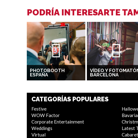
PODRÍA INTERESARTE TAM
PHOTOBOOTH
VÍDEO Y FOTOMATÓ
ESPAÑA
BARCELONA
CATEGORÍAS POPULARES
Festive
Hallow
WOW Factor
Bavaria
Corporate Entertainment
Christ
Weddings
Latest 
Virtual
Cabaret