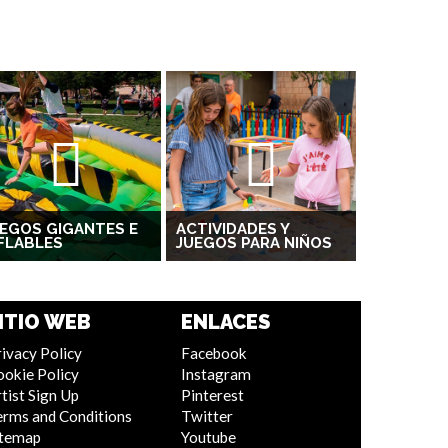
EGOS GIGANTES E
ACTIVIDADES Y
FLABLES
JUEGOS PARA NIÑOS
ITIO WEB
ENLACES
ivacy Policy
Facebook
ookie Policy
Instagram
tist Sign Up
Pinterest
erms and Conditions
Twitter
itemap
Youtube