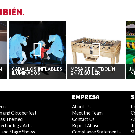
BIÉN.
N
CABALLOS INFLABLES
MESA DE FUTBOLÍN
JU
ILUMINADOS
EN ALQUILER
IN
EMPRESA
S
een
About Us
Pr
n and Oktoberfest
Meet the Team
C
mas Themed
Contact Us
Ar
Technology Acts
Report Abuse
T
 and Stage Shows
Compliance Statement -
S