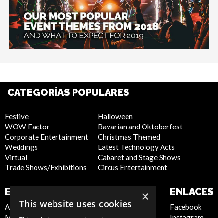
CATEGORÍAS POPULARES
Festive
Halloween
WOW Factor
Bavarian and Oktoberfest
Corporate Entertainment
Christmas Themed
Weddings
Latest Technology Acts
Virtual
Cabaret and Stage Shows
Trade Shows/Exhibitions
Circus Entertainment
EMPRESA
SITIO WEB
ENLACES
×
This website uses cookies
About Us
Privacy Policy
Facebook
Meet the Team
Cookie Policy
Instagram