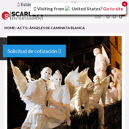
Estás utilizando la versión
Spain
del sitio.
x
Visiting from
United States
?
Go to site
0
Toggle
navigation
HOME
::
ACTS
::
ÁNGELES DE CAMINATA BLANCA
Solicitud de cotización