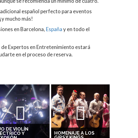
 aunque se recomienda un mínimo de cuatro.
radicional español perfecto para eventos
s ¡y mucho más!
iones en Barcelona,
España
y en todo el
 de Expertos en Entretenimiento estará
darte en el proceso de reserva.
O DE VIOLÍN
HOMENAJE A LOS
ÉCTRICO Y
GIPSY KINGS
AXOFÓN