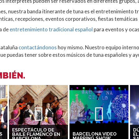
os intérpretes pueden ser reservados en diferentes grupos,
s, nuestra banda itinerante de tuna es el entretenimiento t
nticas, recepciones, eventos corporativos, fiestas temática
a de
entretenimiento tradicional español
para eventos y ocas
Cataluña
contactándonos
hoy mismo. Nuestro equipo interno
e puedas tener sobre estos músicos de tuna españoles y ayu
BIÉN.
ESPECTÁCULO DE
DÚ
S
BARCELONA VIDEO
BAILE FLAMENCO EN
EL
MAPPING SHOW
BARCELONA
S