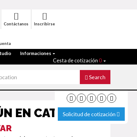
Contáctanos
Inscribirse
Cuenta
tudio
Informaciones
Cesta de cotización
0
Search
ÚN EN CATALUÑA
Solicitud de cotización
VAR