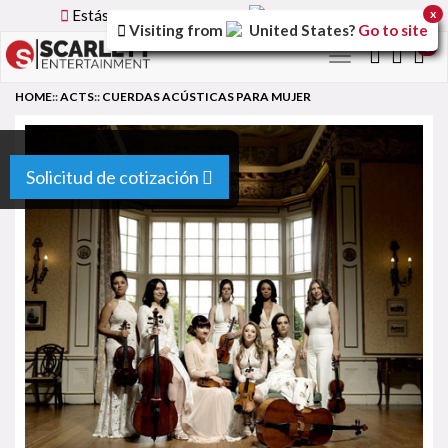
Estás utilizando la versión
Spain
del sitio.
x
Visiting from
United States
?
Go to site
0
Toggle
navigation
HOME
::
ACTS
::
CUERDAS ACÚSTICAS PARA MUJER
Solicitud de cotización