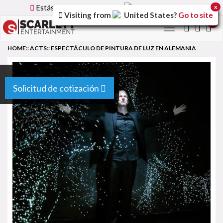
Estás utilizando la versión
Spain
del sitio.
x
Visiting from
United States
?
Go to site
0
Toggle
navigation
HOME
::
ACTS
::
ESPECTÁCULO DE PINTURA DE LUZ EN ALEMANIA
Solicitud de cotización