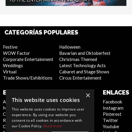
CATEGORÍAS POPULARES
Festive
Halloween
WOW Factor
Bavarian and Oktoberfest
Corporate Entertainment
Christmas Themed
Weddings
Latest Technology Acts
Virtual
Cabaret and Stage Shows
Trade Shows/Exhibitions
Circus Entertainment
EMPRESA
SITIO WEB
ENLACES
×
This website uses cookies
About Us
Privacy Policy
Facebook
Meet the Team
Cookie Policy
Instagram
This website uses cookies to improve user
Contact Us
Artist Sign Up
Pinterest
experience. By using our website you
Report Abuse
Terms and
Twitter
consent to all cookies in accordance with
our Cookie Policy.
Read more
Compliance Statement -
Conditions
Youtube