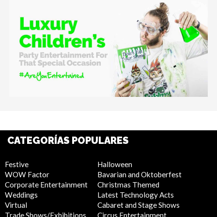
CATEGORÍAS POPULARES
Festive
Halloween
WOW Factor
Bavarian and Oktoberfest
Corporate Entertainment
Christmas Themed
Weddings
Latest Technology Acts
Virtual
Cabaret and Stage Shows
Trade Shows/Exhibitions
Circus Entertainment