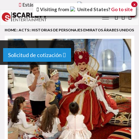
Estás utilizando la versión
Spain
del sitio.
x
Visiting from
United States
?
Go to site
0
Toggle
navigation
HOME
::
ACTS
::
HISTORIAS DE PERSONAJES EMIRATOS ÁRABES UNIDOS
Solicitud de cotización