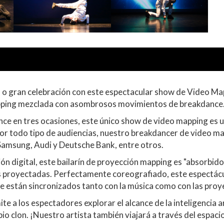
to o gran celebración con este espectacular show de Video M
mapping mezclada con asombrosos movimientos de breakdance
e en tres ocasiones, este único show de video mapping es u
r todo tipo de audiencias, nuestro breakdancer de video map
amsung, Audi y Deutsche Bank, entre otros.
n digital, este bailarín de proyección mapping es "absorbido"
 proyectadas. Perfectamente coreografiado, este espectácu
 están sincronizados tanto con la música como con las proy
 a los espectadores explorar el alcance de la inteligencia a
 clon. ¡Nuestro artista también viajará a través del espacio 