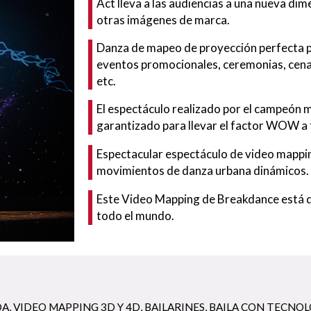
Act lleva a las audiencias a una nueva dim
otras imágenes de marca.
Danza de mapeo de proyección perfecta p
eventos promocionales, ceremonias, cenas
etc.
El espectáculo realizado por el campeón 
garantizado para llevar el factor WOW a 
Espectacular espectáculo de video mappi
movimientos de danza urbana dinámicos.
Este Video Mapping de Breakdance está dis
todo el mundo.
DA
,
VIDEO MAPPING 3D Y 4D
,
BAILARINES
,
BAILA CON TECNOL