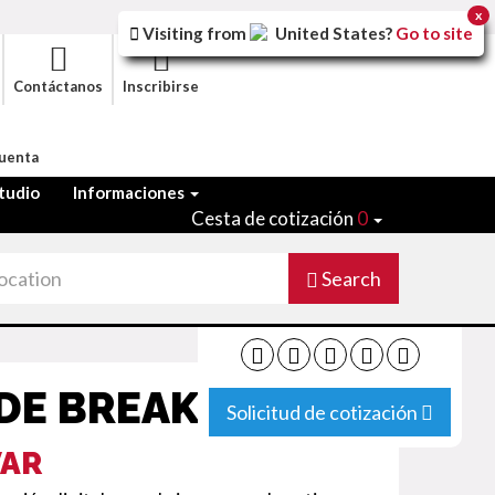
x
Visiting from
United States
?
Go to site
Contáctanos
Inscribirse
Cuenta
tudio
Informaciones
Cesta de cotización
0
Search
 DE BREAKDANCE
Solicitud de cotización
VAR