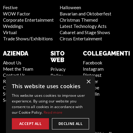
Festive
Halloween
WOW Factor
Bavarian and Oktoberfest
Corporate Entertainment
Christmas Themed
Weddings
Latest Technology Acts
Virtual
Cabaret and Stage Shows
Trade Shows/Exhibitions
Circus Entertainment
AZIENDA
SITO
COLLEGAMENTI
WEB
About Us
Facebook
Meet the Team
Instagram
Privacy
Contact Us
Pinterest
Policy
×
Report Abuse
Twitter
Cookie
This website uses cookies
Compliance
Youtube
Policy
Statement -
Linkedin
Artist Sign
This website uses cookies to improve user
Seafarers
Up
experience. By using our website you
Terms and
consent to all cookies in accordance with
our Cookie Policy.
Read more
Conditions
Sitemap
ACCEPT ALL
DECLINE ALL