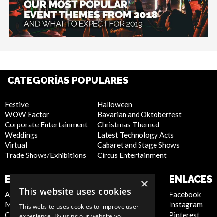
CATEGORÍAS POPULARES
Festive
Halloween
WOW Factor
Bavarian and Oktoberfest
Corporate Entertainment
Christmas Themed
Weddings
Latest Technology Acts
Virtual
Cabaret and Stage Shows
Trade Shows/Exhibitions
Circus Entertainment
EMPRESA
SITIO WEB
ENLACES
×
This website uses cookies
About Us
Privacy Policy
Facebook
Meet the Team
Cookie Policy
Instagram
This website uses cookies to improve user
Contact Us
Artist Sign Up
Pinterest
experience. By using our website you