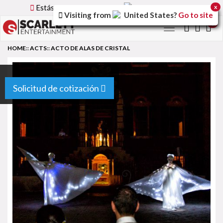
Estás utilizando la versión
Spain
del sitio.
x
Visiting from
United States
?
Go to site
0
Toggle
navigation
HOME
::
ACTS
::
ACTO DE ALAS DE CRISTAL
Solicitud de cotización