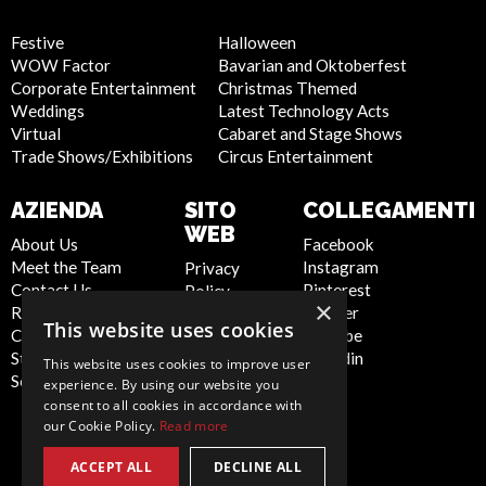
Festive
Halloween
WOW Factor
Bavarian and Oktoberfest
Corporate Entertainment
Christmas Themed
Weddings
Latest Technology Acts
Virtual
Cabaret and Stage Shows
Trade Shows/Exhibitions
Circus Entertainment
AZIENDA
SITO
COLLEGAMENTI
WEB
About Us
Facebook
Meet the Team
Instagram
Privacy
Contact Us
Pinterest
Policy
×
Report Abuse
Twitter
Cookie
This website uses cookies
Compliance
Youtube
Policy
Statement -
Linkedin
Artist Sign
This website uses cookies to improve user
Seafarers
Up
experience. By using our website you
Terms and
consent to all cookies in accordance with
our Cookie Policy.
Read more
Conditions
Sitemap
ACCEPT ALL
DECLINE ALL