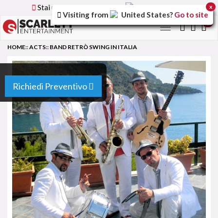
Stai utilizzando la versione
Italy
del sito
x
Visiting from
United States
?
Go to site
0
Toggle
navigation
HOME
::
ACTS
::
BAND RETRÒ SWING IN ITALIA
Richiedi Preventivo