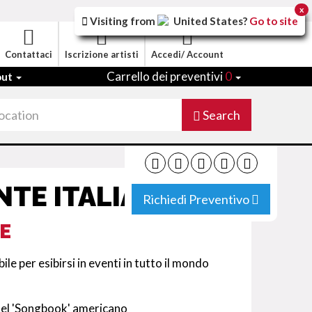
x
Visiting from
United States
?
Go to site
Contattaci
Iscrizione artisti
Accedi/ Account
Carrello dei preventivi
0
out
Search
NTE ITALIANO
Richiedi Preventivo
E
le per esibirsi in eventi in tutto il mondo
 del 'Songbook' americano