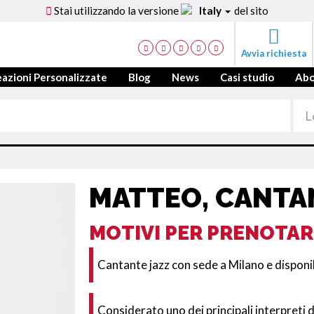
Stai utilizzando la versione
Italy
del sito
Avvia richiesta
azioni Personalizzate
Blog
News
Casi studio
Ab
MATTEO, CANTA
MOTIVI PER PRENOTAR
Cantante jazz con sede a Milano e disponibi
Considerato uno dei principali interpreti