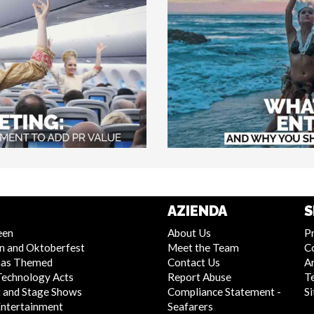
AZIENDA
S
een
About Us
Pr
n and Oktoberfest
Meet the Team
C
mas Themed
Contact Us
Ar
Technology Acts
Report Abuse
T
 and Stage Shows
Compliance Statement -
S
Entertainment
Seafarers