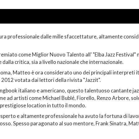
a professionale dalle mille sfaccettature, altamente considera
premiato come Miglior Nuovo Talento all' "Elba Jazz Festival" 
dalla critica, sia a livello nazionale che internazionale.
a, Matteo è ora considerato uno dei principali interpreti ita
l 2012 votata dai lettori della rivista "Jazzit".
Songbook italiano e americano, questo talentuoso cantante ja
ieme ad artisti come Michael Bublé, Fiorello, Renzo Arbore, solo
 prestigiose location in tutto il mondo.
esperto e altamente professionale ha avuto la fortuna di lavor
 Bosso. Spesso paragonato al suo mentore, Frank Sinatra, Matt