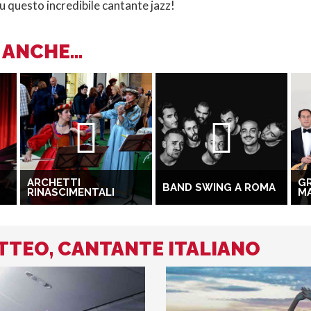
su questo incredibile cantante jazz!
ANCHE...
ARCHETTI
GR
BAND SWING A ROMA
RINASCIMENTALI
MA
ATTEO, CANTANTE ITALIANO