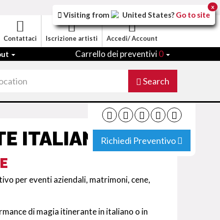
x
Visiting from
United States
?
Go to site
Contattaci
Iscrizione artisti
Accedi/ Account
Carrello dei preventivi
0
out
Search
E ITALIANO
Richiedi Preventivo
E
ivo per eventi aziendali, matrimoni, cene,
ance di magia itinerante in italiano o in