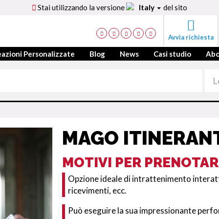
Stai utilizzando la versione
Italy
del sito
Avvia richiesta
azioni Personalizzate
Blog
News
Casi studio
Ab
MAGO ITINERANT
MOTIVI PER PRENOTAR
Opzione ideale di intrattenimento interatt
ricevimenti, ecc.
Può eseguire la sua impressionante perform