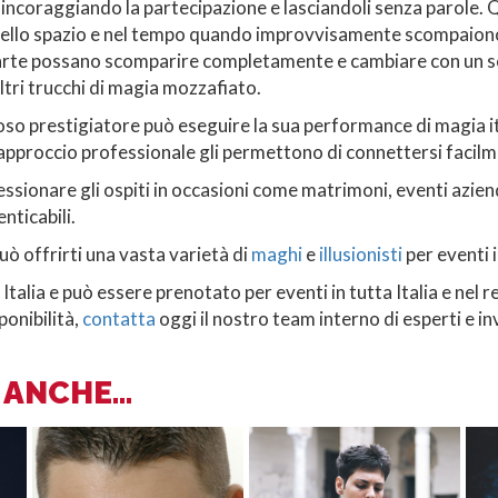
i, incoraggiando la partecipazione e lasciandoli senza parole.
 nello spazio e nel tempo quando improvvisamente scompaiono
carte possano scomparire completamente e cambiare con un sol
altri trucchi di magia mozzafiato.
tuoso prestigiatore può eseguire la sua performance di magia 
uo approccio professionale gli permettono di connettersi facil
sionare gli ospiti in occasioni come matrimoni, eventi azienda
nticabili.
ò offrirti una vasta varietà di
maghi
e
illusionisti
per eventi 
lia e può essere prenotato per eventi in tutta Italia e nel r
ponibilità,
contatta
oggi il nostro team interno di esperti e inv
ANCHE...