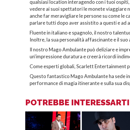
qualsiasi location interagendo con i tuoi ospit
vedere ai suoi spettatori le monete viaggiare
anche far meravigliare le persone su come le 
parlare tutti dopo aver assistito a questi e ad 
Fluente in italiano e spagnolo, il nostro talen
Inoltre, la sua personalità affascinante e il s
Il nostro Mago Ambulante può deliziare e impres
un'impressione duratura e creerà ricordi indime
Come esperti globali, Scarlett Entertainment pu
Questo fantastico Mago Ambulante ha sede in Ita
performance di magia itinerante e sulla sua dis
POTREBBE INTERESSARTI 