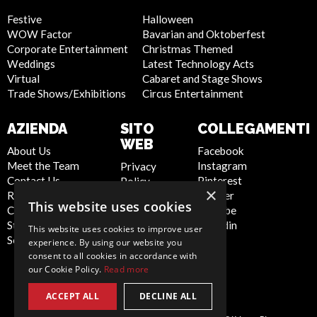
Festive
Halloween
WOW Factor
Bavarian and Oktoberfest
Corporate Entertainment
Christmas Themed
Weddings
Latest Technology Acts
Virtual
Cabaret and Stage Shows
Trade Shows/Exhibitions
Circus Entertainment
AZIENDA
SITO
COLLEGAMENTI
WEB
About Us
Facebook
Meet the Team
Instagram
Privacy
Contact Us
Pinterest
Policy
×
Report Abuse
Twitter
Cookie
This website uses cookies
Compliance
Youtube
Policy
Statement -
Linkedin
Artist Sign
This website uses cookies to improve user
Seafarers
Up
experience. By using our website you
Terms and
consent to all cookies in accordance with
our Cookie Policy.
Read more
Conditions
Sitemap
ACCEPT ALL
DECLINE ALL