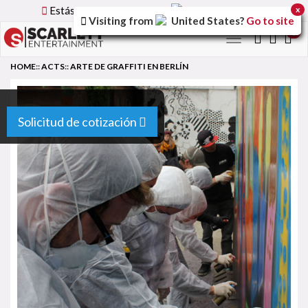
Estás utilizando la versión
Spain
del sitio.
x
Visiting from
United States
?
Go to site
0
Toggle
navigation
HOME
::
ACTS
::
ARTE DE GRAFFITI EN BERLÍN
Solicitud de cotización