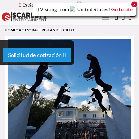
Estás utilizando la versión
Spain
del sitio.
x
Visiting from
United States
?
Go to site
0
Toggle
navigation
HOME
::
ACTS
::
BATERISTAS DEL CIELO
Solicitud de cotización