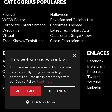
CATEGORÍAS POPULARES
Festive
Halloween
WOW Factor
Bavarian and Oktoberfest
Corporate Entertainment
Christmas Themed
Weddings
Latest Technology Acts
Virtual
Cabaret and Stage Shows
Trade Shows/Exhibitions
Circus Entertainment
EMPRESA
SITIO WEB
ENLACES
×
This website uses cookies
About Us
Privacy Policy
Facebook
Meet the Team
Cookie Policy
Instagram
This website uses cookies to improve user
Contact Us
Artist Sign Up
Pinterest
experience. By using our website you
Report Abuse
Terms and
Twitter
consent to all cookies in accordance with
our Cookie Policy.
Read more
Compliance Statement -
Conditions
Youtube
Seafarers
Sitemap
Linkedin
ACCEPT ALL
DECLINE ALL
SHOW DETAILS
Spain