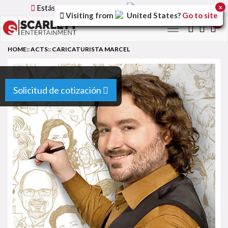
Estás utilizando la versión
Spain
del sitio.
x
Visiting from
United States
?
Go to site
0
Toggle
navigation
HOME
::
ACTS
::
CARICATURISTA MARCEL
Solicitud de cotización