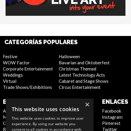
CATEGORÍAS POPULARES
Festive
Halloween
WOW Factor
Bavarian and Oktoberfest
Corporate Entertainment
Christmas Themed
Weddings
Latest Technology Acts
Virtual
Cabaret and Stage Shows
Trade Shows/Exhibitions
Circus Entertainment
EMPRESA
SITIO WEB
ENLACES
×
This website uses cookies
About Us
Privacy Policy
Facebook
Meet the Team
Cookie Policy
Instagram
This website uses cookies to improve user
Contact Us
Artist Sign Up
Pinterest
experience. By using our website you
Report Abuse
Terms and
Twitter
consent to all cookies in accordance with