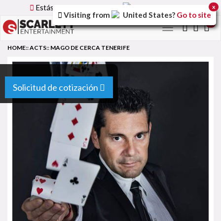
Estás utilizando la versión
Spain
del sitio.
x
Visiting from
United States
?
Go to site
0
Toggle
navigation
HOME
::
ACTS
::
MAGO DE CERCA TENERIFE
Solicitud de cotización