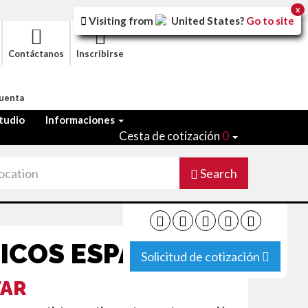
x
Visiting from
United States
?
Go to site
Contáctanos
Inscribirse
Cuenta
tudio
Informaciones
Cesta de cotización
0
Search
NICOS ESPAÑOL
Solicitud de cotización
VAR