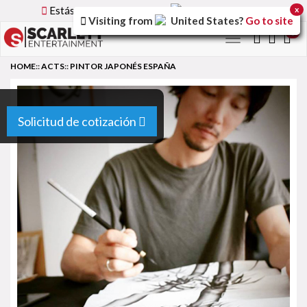
Estás utilizando la versión
Spain
del sitio.
x
Visiting from
United States
?
Go to site
0
Toggle
navigation
HOME
::
ACTS
::
PINTOR JAPONÉS ESPAÑA
Solicitud de cotización