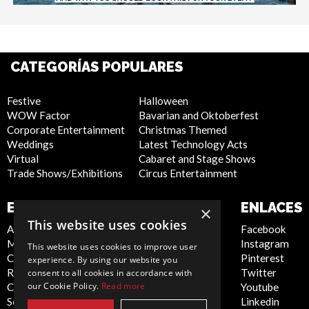
CATEGORÍAS POPULARES
Festive
Halloween
WOW Factor
Bavarian and Oktoberfest
Corporate Entertainment
Christmas Themed
Weddings
Latest Technology Acts
Virtual
Cabaret and Stage Shows
Trade Shows/Exhibitions
Circus Entertainment
EMPRESA
SITIO WEB
ENLACES
×
This website uses cookies
About Us
Privacy Policy
Facebook
Meet the Team
Cookie Policy
Instagram
This website uses cookies to improve user
Contact Us
Artist Sign Up
Pinterest
experience. By using our website you
Report Abuse
Terms and
Twitter
consent to all cookies in accordance with
our Cookie Policy.
Read more
Compliance Statement -
Conditions
Youtube
Seafarers
Sitemap
Linkedin